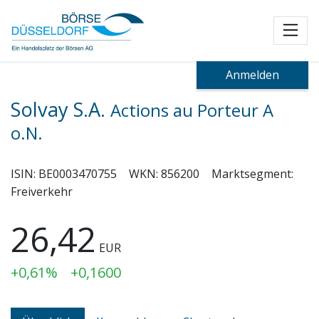
Toggl
Anmelden
Solvay S.A.
Actions au Porteur A
o.N.
ISIN:
BE0003470755
WKN:
856200
Marktsegment:
Freiverkehr
26,42
EUR
+0,61%
+0,1600