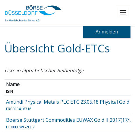
Toggl
Anmelden
Übersicht Gold-ETCs
Liste in alphabetischer Reihenfolge
Name
ISIN
Amundi Physical Metals PLC ETC 23.05.18 Physical Gold
FR0013416716
Boerse Stuttgart Commodities EUWAX Gold II 2017(17/U
DE000EWG2LD7