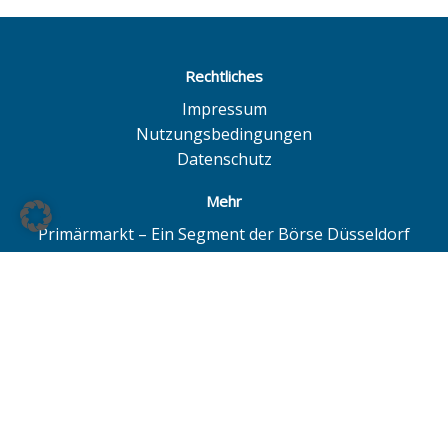
Rechtliches
Impressum
Nutzungsbedingungen
Datenschutz
Mehr
Primärmarkt – Ein Segment der Börse Düsseldorf
Quotrix – Ein System der Börse Düsseldorf
BÖAG Börsen AG – Düsseldorf | Hamburg | Hannover
© BÖAG Börsen AG - Alle Angaben ohne Gewähr!
Alle Daten mit Ausnahme von Investmentfonds sind 15
Minuten zeitverzögert. Powered by
GOYAX.de