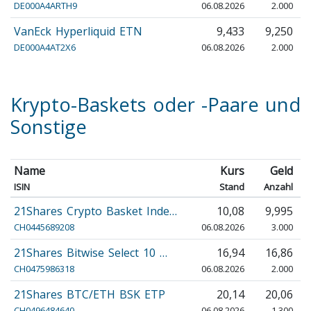
DE000A4ARTH9
06.08.2026
2.000
VanEck Hyperliquid ETN
9,433
9,250
DE000A4AT2X6
06.08.2026
2.000
Krypto-Baskets oder -Paare und
Sonstige
Name
Kurs
Geld
ISIN
Stand
Anzahl
21Shares Crypto Basket Inde…
10,08
9,995
CH0445689208
06.08.2026
3.000
21Shares Bitwise Select 10 …
16,94
16,86
CH0475986318
06.08.2026
2.000
21Shares BTC/ETH BSK ETP
20,14
20,06
CH0496484640
06.08.2026
1.300