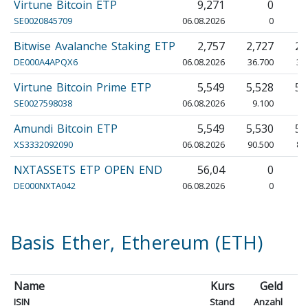
Virtune Bitcoin ETP
9,271
0
SE0020845709
06.08.2026
0
Bitwise Avalanche Staking ETP
2,757
2,727
2,
DE000A4APQX6
06.08.2026
36.700
35
Virtune Bitcoin Prime ETP
5,549
5,528
5,
SE0027598038
06.08.2026
9.100
9
Amundi Bitcoin ETP
5,549
5,530
5,
XS3332092090
06.08.2026
90.500
89
NXTASSETS ETP OPEN END
56,04
0
DE000NXTA042
06.08.2026
0
Basis Ether, Ethereum (ETH)
Name
Kurs
Geld
ISIN
Stand
Anzahl
A