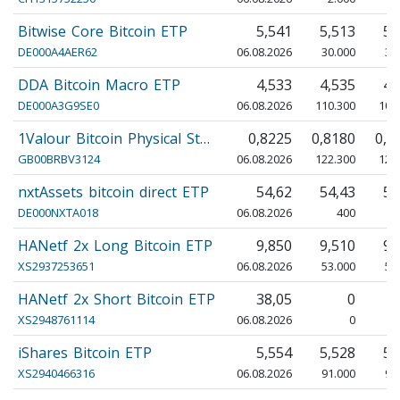
Bitwise Core Bitcoin ETP
5,541
5,513
5,
DE000A4AER62
06.08.2026
30.000
30
DDA Bitcoin Macro ETP
4,533
4,535
4,
DE000A3G9SE0
06.08.2026
110.300
107
1Valour Bitcoin Physical St…
0,8225
0,8180
0,8
GB00BRBV3124
06.08.2026
122.300
120
nxtAssets bitcoin direct ETP
54,62
54,43
54
DE000NXTA018
06.08.2026
400
HANetf 2x Long Bitcoin ETP
9,850
9,510
9,
XS2937253651
06.08.2026
53.000
51
HANetf 2x Short Bitcoin ETP
38,05
0
XS2948761114
06.08.2026
0
iShares Bitcoin ETP
5,554
5,528
5,
XS2940466316
06.08.2026
91.000
90