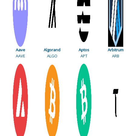
Aave
Algorand
Aptos
Arbitrum
AAVE
ALGO
APT
ARB