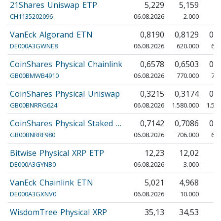
21Shares Uniswap ETP
5,229
5,159
5
CH1135202096
06.08.2026
2.000
VanEck Algorand ETN
0,8190
0,8129
0,
DE000A3GWNE8
06.08.2026
620.000
600
CoinShares Physical Chainlink
0,6578
0,6503
0,
GB00BMWB4910
06.08.2026
770.000
750
CoinShares Physical Uniswap
0,3215
0,3174
0,
GB00BNRRG624
06.08.2026
1.580.000
1.52
CoinShares Physical Staked …
0,7142
0,7086
0,
GB00BNRRF980
06.08.2026
706.000
690
Bitwise Physical XRP ETP
12,23
12,02
1
DE000A3GYNB0
06.08.2026
3.000
VanEck Chainlink ETN
5,021
4,968
5
DE000A3GXNV0
06.08.2026
10.000
10
WisdomTree Physical XRP
35,13
34,53
3