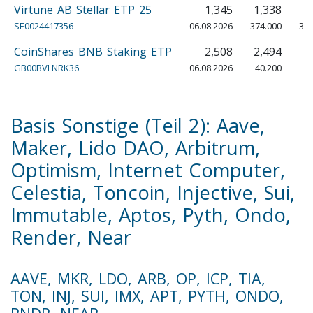
Virtune AB Stellar ETP 25
1,345
1,338
1
SE0024417356
06.08.2026
374.000
360
CoinShares BNB Staking ETP
2,508
2,494
2
GB00BVLNRK36
06.08.2026
40.200
38
Basis Sonstige (Teil 2): Aave,
Maker, Lido DAO, Arbitrum,
Optimism, Internet Computer,
Celestia, Toncoin, Injective, Sui,
Immutable, Aptos, Pyth, Ondo,
Render, Near
AAVE, MKR, LDO, ARB, OP, ICP, TIA,
TON, INJ, SUI, IMX, APT, PYTH, ONDO,