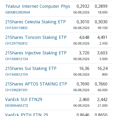
1Valour Internet Computer Phys
0,2932
0,2899
0
GB00BS2BDN04
06.08.2026
18.000
21Shares Celestia Staking ETP
0,3010
0,3030
0
CH1326116832
06.08.2026
99.100
21Shares Toncoin Staking ETP
4,648
4,491
CH1297762812
06.08.2026
2.300
21Shares Injective Staking ETP
3,720
3,603
CH1360612134
06.08.2026
3.000
21Shares Sui Staking ETP
16,36
16,24
CH1360612159
06.08.2026
800
21Shares APTOS STAKING ETP
0,7690
0,7660
0
CH1396281391
06.08.2026
66.000
VanEck SUI ETN29
2,460
2,442
DE000A4A5Z72
06.08.2026
21.000
VanEck PYTH ETN 29
0,8646
0,8650
0