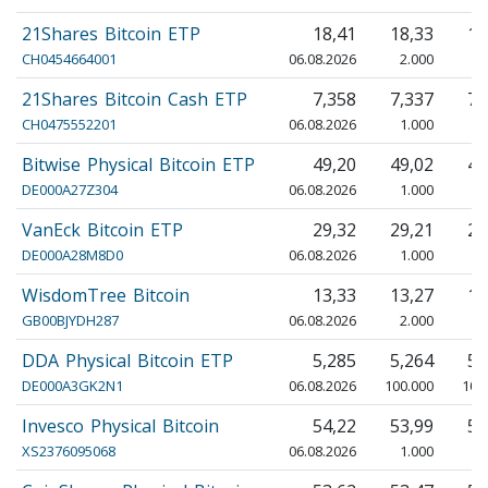
21Shares Bitcoin ETP
18,41
18,33
18
CH0454664001
06.08.2026
2.000
2
21Shares Bitcoin Cash ETP
7,358
7,337
7,
CH0475552201
06.08.2026
1.000
1
Bitwise Physical Bitcoin ETP
49,20
49,02
49
DE000A27Z304
06.08.2026
1.000
1
VanEck Bitcoin ETP
29,32
29,21
29
DE000A28M8D0
06.08.2026
1.000
1
WisdomTree Bitcoin
13,33
13,27
13
GB00BJYDH287
06.08.2026
2.000
2
DDA Physical Bitcoin ETP
5,285
5,264
5,
DE000A3GK2N1
06.08.2026
100.000
100
Invesco Physical Bitcoin
54,22
53,99
54
XS2376095068
06.08.2026
1.000
1