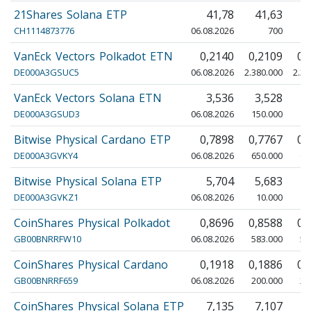
21Shares Solana ETP
41,78
41,63
4
CH1114873776
06.08.2026
700
VanEck Vectors Polkadot ETN
0,2140
0,2109
0,
DE000A3GSUC5
06.08.2026
2.380.000
2.31
VanEck Vectors Solana ETN
3,536
3,528
3
DE000A3GSUD3
06.08.2026
150.000
14
Bitwise Physical Cardano ETP
0,7898
0,7767
0,
DE000A3GVKY4
06.08.2026
650.000
63
Bitwise Physical Solana ETP
5,704
5,683
5
DE000A3GVKZ1
06.08.2026
10.000
1
CoinShares Physical Polkadot
0,8696
0,8588
0,
GB00BNRRFW10
06.08.2026
583.000
56
CoinShares Physical Cardano
0,1918
0,1886
0,
GB00BNRRF659
06.08.2026
200.000
20
CoinShares Physical Solana ETP
7,135
7,107
7