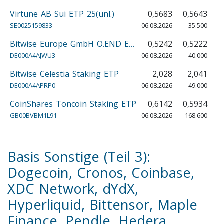
Virtune AB Sui ETP 25(unl.)
0,5683
0,5643
0
SE0025159833
06.08.2026
35.500
Bitwise Europe GmbH O.END E…
0,5242
0,5222
0
DE000A4AJWU3
06.08.2026
40.000
Bitwise Celestia Staking ETP
2,028
2,041
DE000A4APRP0
06.08.2026
49.000
CoinShares Toncoin Staking ETP
0,6142
0,5934
0
GB00BVBM1L91
06.08.2026
168.600
1
Basis Sonstige (Teil 3):
Dogecoin, Cronos, Coinbase,
XDC Network, dYdX,
Hyperliquid, Bittensor, Maple
Finance, Pendle, Hedera,