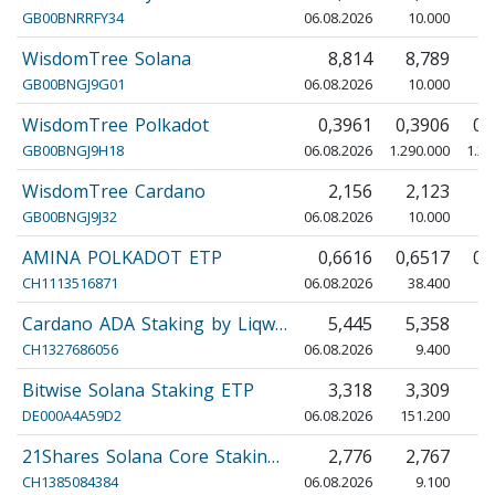
GB00BNRRFY34
06.08.2026
10.000
1
WisdomTree Solana
8,814
8,789
8
GB00BNGJ9G01
06.08.2026
10.000
1
WisdomTree Polkadot
0,3961
0,3906
0,
GB00BNGJ9H18
06.08.2026
1.290.000
1.25
WisdomTree Cardano
2,156
2,123
2
GB00BNGJ9J32
06.08.2026
10.000
1
AMINA POLKADOT ETP
0,6616
0,6517
0,
CH1113516871
06.08.2026
38.400
3
Cardano ADA Staking by Liqw…
5,445
5,358
5
CH1327686056
06.08.2026
9.400
Bitwise Solana Staking ETP
3,318
3,309
3
DE000A4A59D2
06.08.2026
151.200
14
21Shares Solana Core Stakin…
2,776
2,767
2
CH1385084384
06.08.2026
9.100