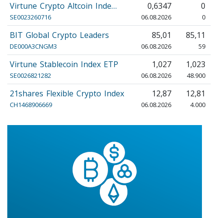
Virtune Crypto Altcoin Inde…
0,6347
0
SE0023260716
06.08.2026
0
BIT Global Crypto Leaders
85,01
85,11
DE000A3CNGM3
06.08.2026
59
Virtune Stablecoin Index ETP
1,027
1,023
SE0026821282
06.08.2026
48.900
21shares Flexible Crypto Index
12,87
12,81
CH1468906669
06.08.2026
4.000