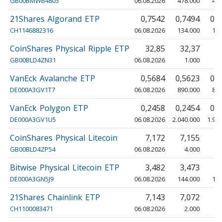
GB00BMWB4803
06.08.2026
478.000
466
21Shares Algorand ETP
0,7542
0,7494
0,
CH1146882316
06.08.2026
134.000
130
CoinShares Physical Ripple ETP
32,85
32,37
3
GB00BLD4ZN31
06.08.2026
1.000
VanEck Avalanche ETP
0,5684
0,5623
0,
DE000A3GV1T7
06.08.2026
890.000
870
VanEck Polygon ETP
0,2458
0,2454
0,
DE000A3GV1U5
06.08.2026
2.040.000
1.98
CoinShares Physical Litecoin
7,172
7,155
7
GB00BLD4ZP54
06.08.2026
4.000
Bitwise Physical Litecoin ETP
3,482
3,473
3
DE000A3GN5J9
06.08.2026
144.000
140
21Shares Chainlink ETP
7,143
7,072
7
CH1100083471
06.08.2026
2.000