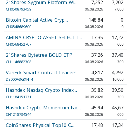
21Shares Sygnum Platform Wi…
7,252
7,202
CH0508793459
06.08.2026
7.000
Bitcoin Capital Active Cryp…
148,84
0
CH0548689600
06.08.2026
0
AMINA CRYPTO ASSET SELECT I…
17,35
17,22
CH0568452707
06.08.2026
600
21Shares Bytetree BOLD ETP
37,26
37,40
CH1146882308
06.08.2026
300
VanEck Smart Contract Leaders
4,817
4,792
DE000A3GXNT4
06.08.2026
10.000
Hashdex Nasdaq Crypto Index…
39,82
39,50
CH1184151731
06.08.2026
300
Hashdex Crypto Momentum Fac…
45,94
45,67
CH1218734544
06.08.2026
600
CoinShares Physical Top10 C…
17,48
17,34