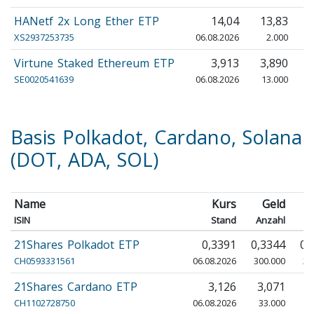
HANetf 2x Long Ether ETP
14,04
13,83
XS2937253735
06.08.2026
2.000
Virtune Staked Ethereum ETP
3,913
3,890
SE0020541639
06.08.2026
13.000
Basis Polkadot, Cardano, Solana
(DOT, ADA, SOL)
Name
Kurs
Geld
B
ISIN
Stand
Anzahl
A
21Shares Polkadot ETP
0,3391
0,3344
0,
CH0593331561
06.08.2026
300.000
29
21Shares Cardano ETP
3,126
3,071
3
CH1102728750
06.08.2026
33.000
3