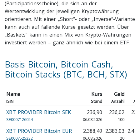
(Partizipationsscheine), die sich an der
Wertentwicklung der jeweiligen Kryptowährung
orientieren. Mit einer „Short“- oder „Inverse“-Variante
kann auch auf fallende Kurse gesetzt werden. Über
„Baskets“ kann in einen Mix von Krypto-Währungen
investiert werden – ganz ähnlich wie bei einem ETF.
Basis Bitcoin, Bitcoin Cash,
Bitcoin Stacks (BTC, BCH, STX)
Name
Kurs
Geld
Br
ISIN
Stand
Anzahl
An
XBT PROVIDER Bitcoin SEK
236,90
236,02
239
SE0007126024
06.08.2026
100
XBT PROVIDER Bitcoin EUR
2.388,49
2.383,03
2.419
SE0007525332
06.08.2026
20