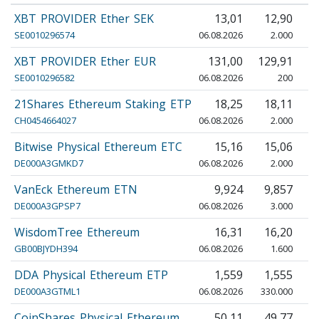
XBT PROVIDER Ether SEK
13,01
12,90
SE0010296574
06.08.2026
2.000
XBT PROVIDER Ether EUR
131,00
129,91
1
SE0010296582
06.08.2026
200
21Shares Ethereum Staking ETP
18,25
18,11
CH0454664027
06.08.2026
2.000
Bitwise Physical Ethereum ETC
15,16
15,06
DE000A3GMKD7
06.08.2026
2.000
VanEck Ethereum ETN
9,924
9,857
DE000A3GPSP7
06.08.2026
3.000
WisdomTree Ethereum
16,31
16,20
GB00BJYDH394
06.08.2026
1.600
DDA Physical Ethereum ETP
1,559
1,555
DE000A3GTML1
06.08.2026
330.000
3
CoinShares Physical Ethereum
50,11
49,77