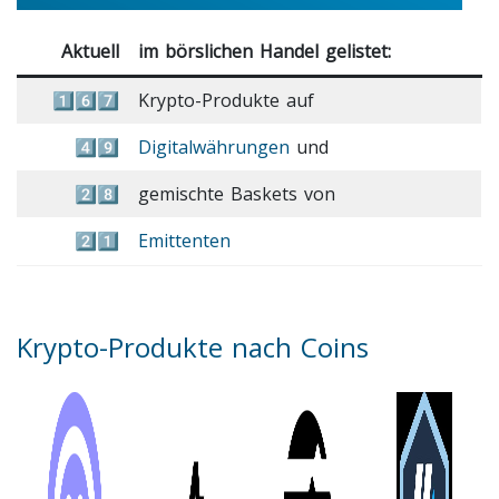
Aktuell
im börslichen Handel gelistet:
1️⃣6️⃣7️⃣
Krypto-Produkte auf
4️⃣9️⃣
Digitalwährungen
und
2️⃣8️⃣
gemischte Baskets von
2️⃣1️⃣
Emittenten
Krypto-Produkte nach Coins