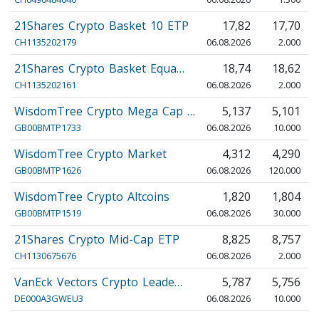
21Shares Crypto Basket 10 ETP
17,82
17,70
CH1135202179
06.08.2026
2.000
21Shares Crypto Basket Equa…
18,74
18,62
CH1135202161
06.08.2026
2.000
WisdomTree Crypto Mega Cap …
5,137
5,101
GB00BMTP1733
06.08.2026
10.000
WisdomTree Crypto Market
4,312
4,290
GB00BMTP1626
06.08.2026
120.000
WisdomTree Crypto Altcoins
1,820
1,804
GB00BMTP1519
06.08.2026
30.000
21Shares Crypto Mid-Cap ETP
8,825
8,757
CH1130675676
06.08.2026
2.000
VanEck Vectors Crypto Leade…
5,787
5,756
DE000A3GWEU3
06.08.2026
10.000