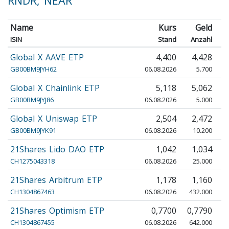
RNDR, NEAR
Name
Kurs
Geld
ISIN
Stand
Anzahl
Global X AAVE ETP
4,400
4,428
GB00BM9JYH62
06.08.2026
5.700
Global X Chainlink ETP
5,118
5,062
GB00BM9JYJ86
06.08.2026
5.000
Global X Uniswap ETP
2,504
2,472
GB00BM9JYK91
06.08.2026
10.200
21Shares Lido DAO ETP
1,042
1,034
CH1275043318
06.08.2026
25.000
21Shares Arbitrum ETP
1,178
1,160
CH1304867463
06.08.2026
432.000
4
21Shares Optimism ETP
0,7700
0,7790
0
CH1304867455
06.08.2026
642.000
6