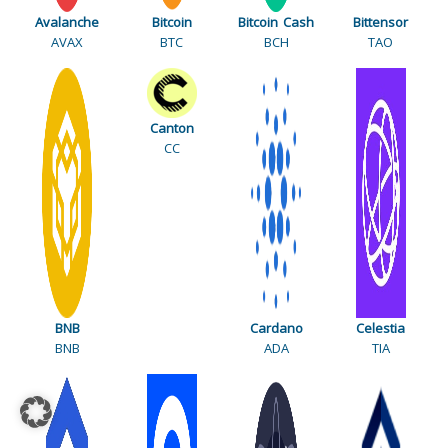
Avalanche
Bitcoin
Bitcoin Cash
Bittensor
AVAX
BTC
BCH
TAO
Canton
CC
BNB
Cardano
Celestia
BNB
ADA
TIA