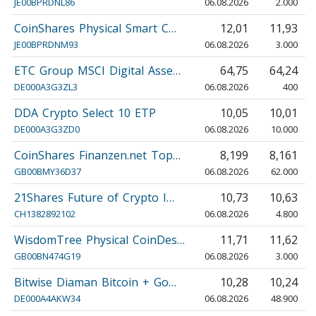
JE00BPRDNL86
06.08.2026
2.000
CoinShares Physical Smart C…
12,01
11,93
JE00BPRDNM93
06.08.2026
3.000
ETC Group MSCI Digital Asse…
64,75
64,24
DE000A3G3ZL3
06.08.2026
400
DDA Crypto Select 10 ETP
10,05
10,01
DE000A3G3ZD0
06.08.2026
10.000
CoinShares Finanzen.net Top…
8,199
8,161
GB00BMY36D37
06.08.2026
62.000
21Shares Future of Crypto I…
10,73
10,63
CH1382892102
06.08.2026
4.800
WisdomTree Physical CoinDes…
11,71
11,62
GB00BN474G19
06.08.2026
3.000
Bitwise Diaman Bitcoin + Go…
10,28
10,24
DE000A4AKW34
06.08.2026
48.900