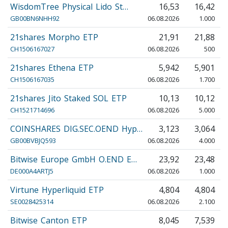
WisdomTree Physical Lido St…
16,53
16,42
GB00BN6NHH92
06.08.2026
1.000
21shares Morpho ETP
21,91
21,88
CH1506167027
06.08.2026
500
21shares Ethena ETP
5,942
5,901
CH1506167035
06.08.2026
1.700
21shares Jito Staked SOL ETP
10,13
10,12
CH1521714696
06.08.2026
5.000
COINSHARES DIG.SEC.OEND Hyp…
3,123
3,064
GB00BVBJQ593
06.08.2026
4.000
Bitwise Europe GmbH O.END E…
23,92
23,48
DE000A4ARTJ5
06.08.2026
1.000
Virtune Hyperliquid ETP
4,804
4,804
SE0028425314
06.08.2026
2.100
Bitwise Canton ETP
8,045
7,539