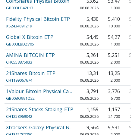
CoinShares Physical Bitcoin
53,62
53,47
53
GB00BLD4ZL17
06.08.2026
1.000
1
Fidelity Physical Bitcoin ETP
5,430
5,410
5,
XS2434891219
06.08.2026
10.000
10
Global X Bitcoin ETP
54,49
54,27
54
GB00BLBDZV05
06.08.2026
1.000
1
AMINA BITCOIN ETP
5,261
5,251
5,
CH0558875933
06.08.2026
2.000
2
21Shares Bitcoin ETP
13,31
13,25
13
CH1199067674
06.08.2026
2.000
2
1Valour Bitcoin Physical Ca…
3,791
3,776
3,
GB00BQ991Q22
06.08.2026
6.700
6
21Shares Stacks Staking ETP
1,159
1,157
1,
CH1258969042
06.08.2026
21.700
21
Xtrackers Galaxy Physical B…
9,564
9,531
9,
CH1315732250
06.08.2026
2.000
2