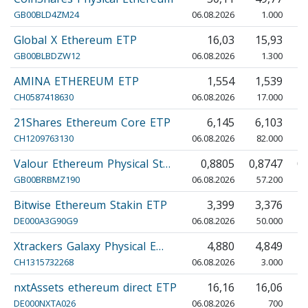
GB00BLD4ZM24
06.08.2026
1.000
Global X Ethereum ETP
16,03
15,93
GB00BLBDZW12
06.08.2026
1.300
AMINA ETHEREUM ETP
1,554
1,539
CH0587418630
06.08.2026
17.000
21Shares Ethereum Core ETP
6,145
6,103
CH1209763130
06.08.2026
82.000
Valour Ethereum Physical St…
0,8805
0,8747
0
GB00BRBMZ190
06.08.2026
57.200
Bitwise Ethereum Stakin ETP
3,399
3,376
DE000A3G90G9
06.08.2026
50.000
Xtrackers Galaxy Physical E…
4,880
4,849
CH1315732268
06.08.2026
3.000
nxtAssets ethereum direct ETP
16,16
16,06
DE000NXTA026
06.08.2026
700