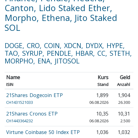
Canton, Lido Staked Ether,
Morpho, Ethena, Jito Staked
SOL
DOGE, CRO, COIN, XDCN, DYDX, HYPE,
TAO, SYRUP, PENDLE, HBAR, CC, STETH,
MORPHO, ENA, JITOSOL
Name
Kurs
Geld
ISIN
Stand
Anzahl
21Shares Dogecoin ETP
1,899
1,904
CH1431521033
06.08.2026
26.300
21Shares Cronos ETP
10,35
10,31
CH1443364232
06.08.2026
2.500
Virtune Coinbase 50 Index ETP
1,036
1,032