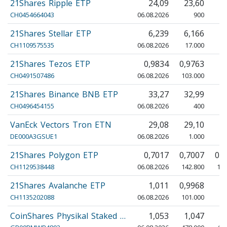
21Shares Ripple ETP
24,09
23,60
2
CH0454664043
06.08.2026
900
21Shares Stellar ETP
6,239
6,166
6
CH1109575535
06.08.2026
17.000
16
21Shares Tezos ETP
0,9834
0,9763
1
CH0491507486
06.08.2026
103.000
99
21Shares Binance BNB ETP
33,27
32,99
3
CH0496454155
06.08.2026
400
VanEck Vectors Tron ETN
29,08
29,10
3
DE000A3GSUE1
06.08.2026
1.000
21Shares Polygon ETP
0,7017
0,7007
0,
CH1129538448
06.08.2026
142.800
138
21Shares Avalanche ETP
1,011
0,9968
1
CH1135202088
06.08.2026
101.000
98
CoinShares Physikal Staked …
1,053
1,047
1