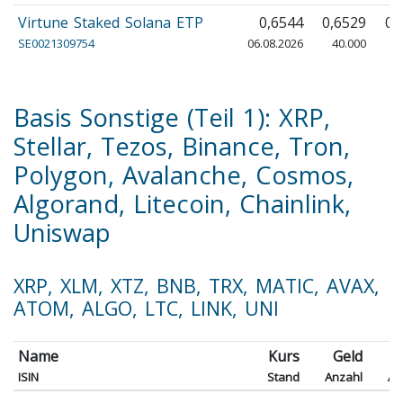
Virtune Staked Solana ETP
0,6544
0,6529
0,
SE0021309754
06.08.2026
40.000
4
Basis Sonstige (Teil 1): XRP,
Stellar, Tezos, Binance, Tron,
Polygon, Avalanche, Cosmos,
Algorand, Litecoin, Chainlink,
Uniswap
XRP, XLM, XTZ, BNB, TRX, MATIC, AVAX,
ATOM, ALGO, LTC, LINK, UNI
Name
Kurs
Geld
B
ISIN
Stand
Anzahl
An