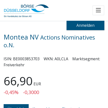
Toggl
Anmelden
Montea NV
Actions Nominatives
o.N.
ISIN:
BE0003853703
WKN:
A0LCLA
Marktsegment:
Freiverkehr
66,90
EUR
-0,45%
-0,3000