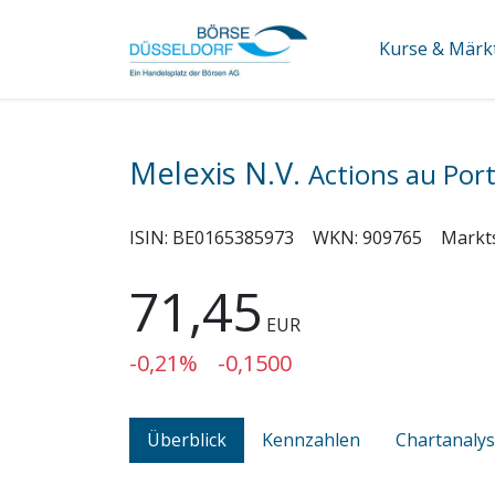
Kurse & Märk
Melexis N.V.
Actions au Port
ISIN:
BE0165385973
WKN:
909765
Markt
71,45
EUR
-0,21%
-0,1500
Überblick
Kennzahlen
Chartanaly