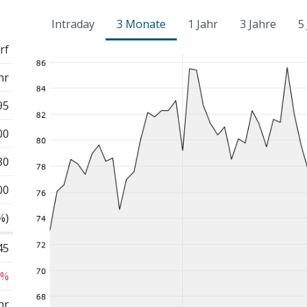
Intraday
3 Monate
1 Jahr
3 Jahre
5
rf
hr
95
00
80
00
%)
45
 %
hr