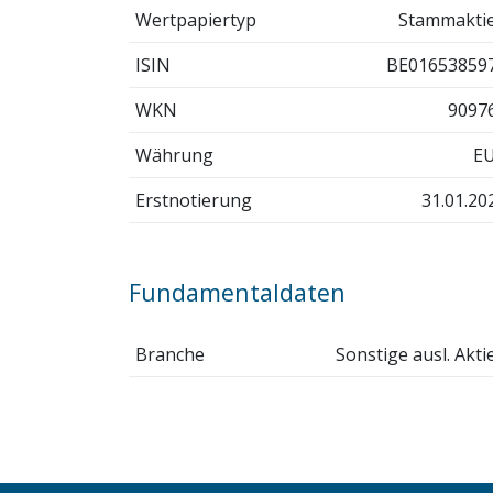
Wertpapiertyp
Stammakti
ISIN
BE01653859
WKN
9097
Währung
E
Erstnotierung
31.01.20
Fundamentaldaten
Branche
Sonstige ausl. Akti