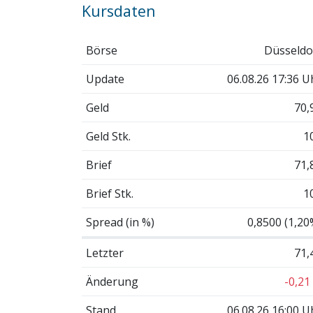
Kursdaten
Börse
Düsseldo
Update
06.08.26 17:36 U
Geld
70,
Geld Stk.
1
Brief
71,
Brief Stk.
1
Spread (in %)
0,8500 (1,20
Letzter
71,
Änderung
-0,21
Stand
06.08.26 16:00 U