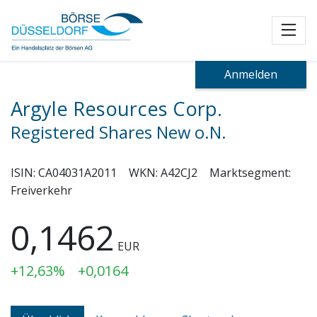
Toggl
Anmelden
Argyle Resources Corp.
Registered Shares New o.N.
ISIN:
CA04031A2011
WKN:
A42CJ2
Marktsegment:
Freiverkehr
0,1462
EUR
+12,63%
+0,0164