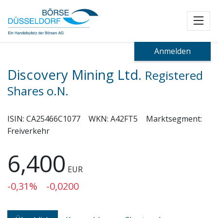
Toggl
Anmelden
Discovery Mining Ltd.
Registered
Shares o.N.
ISIN:
CA25466C1077
WKN:
A42FT5
Marktsegment:
Freiverkehr
6,400
EUR
-0,31%
-0,0200