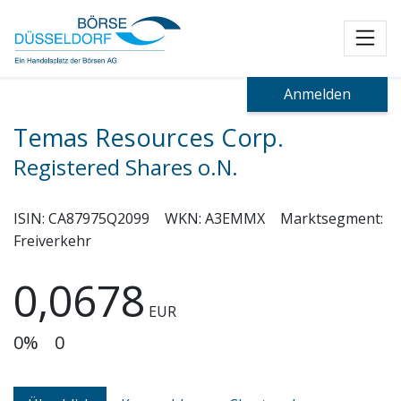
Toggl
Anmelden
Temas Resources Corp.
Registered Shares o.N.
ISIN:
CA87975Q2099
WKN:
A3EMMX
Marktsegment:
Freiverkehr
0,0678
EUR
0%
0