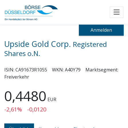
Toggl
Anmelden
Upside Gold Corp.
Registered
Shares o.N.
ISIN:
CA91673R1055
WKN:
A40Y79
Marktsegment:
Freiverkehr
0,4480
EUR
-2,61%
-0,0120