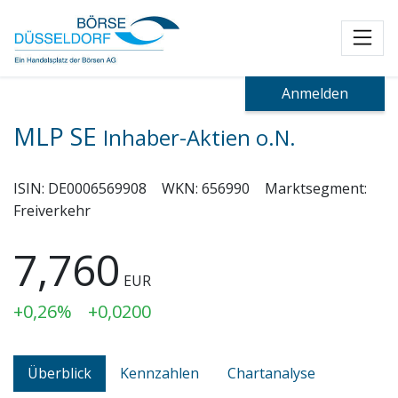
Toggl
Anmelden
MLP SE
Inhaber-Aktien o.N.
ISIN:
DE0006569908
WKN:
656990
Marktsegment:
Freiverkehr
7,760
EUR
+0,26%
+0,0200
Überblick
Kennzahlen
Chartanalyse