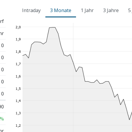
Intraday
3 Monate
1 Jahr
3 Jahre
5
rf
hr
0
0
0
0
0
90
 %
hr