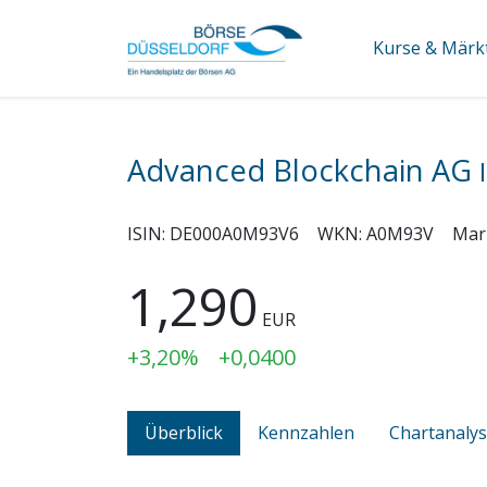
Kurse & Märk
Advanced Blockchain AG
ISIN:
DE000A0M93V6
WKN:
A0M93V
Mar
1,290
EUR
+3,20%
+0,0400
Überblick
Kennzahlen
Chartanaly