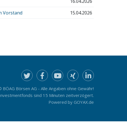
16.04.2026
m Vorstand
15.04.2026
© BÖAG Börsen AG - Alle Angaben ohne Gewähr!
Investmentfonds sind 15 Minuten zeitverzögert.
Powered by
GOYAX.de