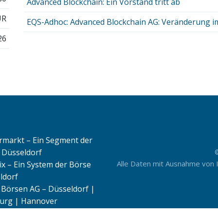
Advanced Blockchain: Ein Vorstand tritt ab
UR
EQS-Adhoc: Advanced Blockchain AG: Veränderung i
26
rmarkt – Ein Segment der
 Düsseldorf
Alle Daten mit Ausnahme von 
ix – Ein System der Börse
ldorf
Börsen AG – Düsseldorf |
rg | Hannover