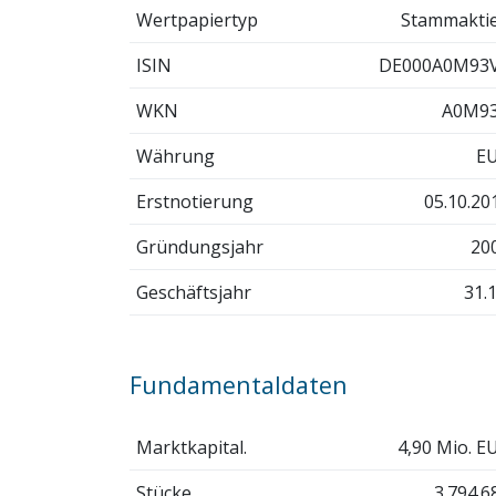
Wertpapiertyp
Stammakti
ISIN
DE000A0M93
WKN
A0M9
Währung
E
Erstnotierung
05.10.20
Gründungsjahr
20
Geschäftsjahr
31.1
Fundamentaldaten
Marktkapital.
4,90 Mio. E
Stücke
3.794.6