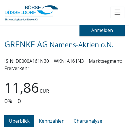
Toggl
Anmelden
GRENKE AG
Namens-Aktien o.N.
ISIN:
DE000A161N30
WKN:
A161N3
Marktsegment:
Freiverkehr
11,86
EUR
0%
0
Überblick
Kennzahlen
Chartanalyse