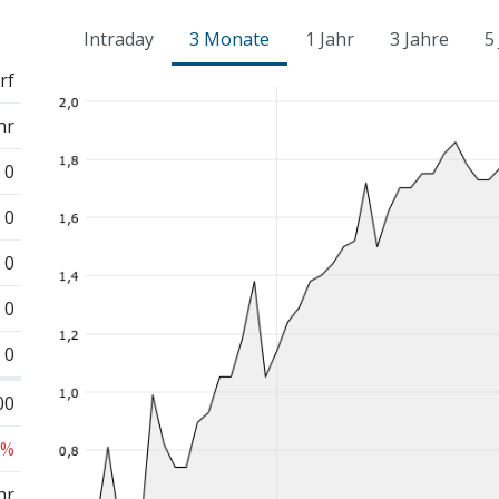
Intraday
3 Monate
1 Jahr
3 Jahre
5
rf
hr
0
0
0
0
0
00
 %
hr