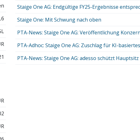
en
Staige One AG: Endgültige FY25-Ergebnisse entsprec
L6
Staige One: Mit Schwung nach oben
5L
PTA-News: Staige One AG: Veröffentlichung Konzerna
UR
PTA-Adhoc: Staige One AG: Zuschlag für KI-basiertes 
21
PTA-News: Staige One AG: adesso schützt Hauptsitz m
UR
02
UR
26