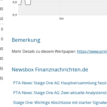
80
50
0
0
Bemerkung
00
Mehr Details zu diesem Wertpapier:
https://www.pri
80
6)
Newsbox Finanznachrichten.de
6)
PTA-News: Staige One AG: Hauptversammlung fasst al
PTA-News: Staige One AG: Zwei aktuelle Analystenstu
Staige One: Wichtige Abschlüsse mit starker Signal