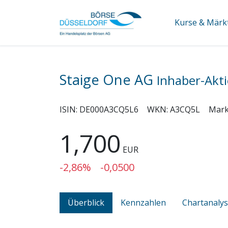
Kurse & Märk
Staige One AG
Inhaber-Akti
ISIN:
DE000A3CQ5L6
WKN:
A3CQ5L
Mark
1,700
EUR
-2,86%
-0,0500
Überblick
Kennzahlen
Chartanaly