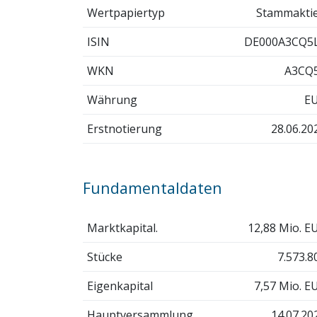
Wertpapiertyp
Stammakti
ISIN
DE000A3CQ5
WKN
A3CQ
Währung
E
Erstnotierung
28.06.20
Fundamentaldaten
Marktkapital.
12,88 Mio. E
Stücke
7.573.8
Eigenkapital
7,57 Mio. E
Hauptversammlung
14.07.20