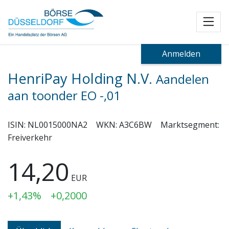
Toggl
Anmelden
HenriPay Holding N.V.
Aandelen
aan toonder EO -,01
ISIN:
NL0015000NA2
WKN:
A3C6BW
Marktsegment:
Freiverkehr
14,20
EUR
+1,43%
+0,2000