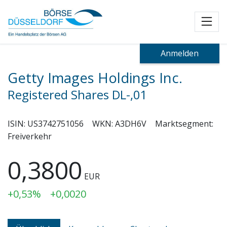
Toggl
Anmelden
Getty Images Holdings Inc.
Registered Shares DL-,01
ISIN:
US3742751056
WKN:
A3DH6V
Marktsegment:
Freiverkehr
0,3800
EUR
+0,53%
+0,0020