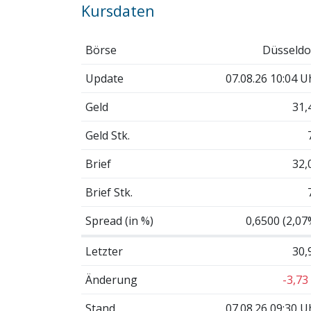
Kursdaten
Börse
Düsseldo
Update
07.08.26 10:04 U
Geld
31,
Geld Stk.
Brief
32,
Brief Stk.
Spread (in %)
0,6500 (2,07
Letzter
30,
Änderung
-3,73
Stand
07.08.26 09:30 U