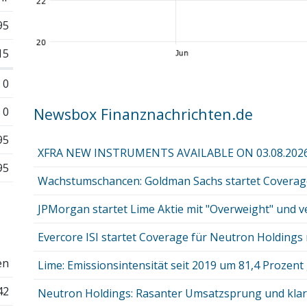
95
15
0
0
Newsbox Finanznachrichten.de
95
XFRA NEW INSTRUMENTS AVAILABLE ON 03.08.202
95
Wachstumschancen: Goldman Sachs startet Coverage f
JPMorgan startet Lime Aktie mit "Overweight" und ve
Evercore ISI startet Coverage für Neutron Holdings
en
Lime: Emissionsintensität seit 2019 um 81,4 Prozent
42
Neutron Holdings: Rasanter Umsatzsprung und klarer 