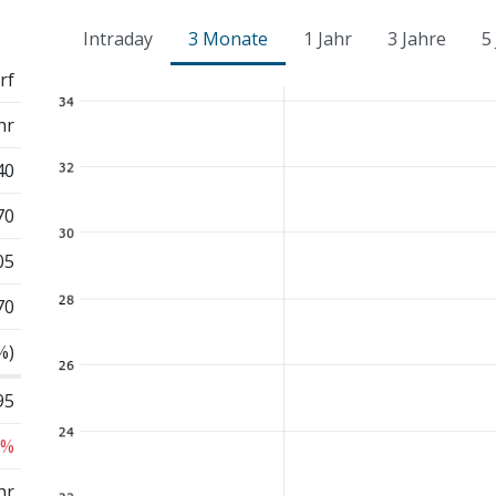
Intraday
3 Monate
1 Jahr
3 Jahre
5
rf
hr
40
70
05
70
%)
95
 %
hr