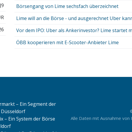
J9
Börsengang von Lime sechsfach überzeichnet
UR
Lime will an die Börse - und ausgerechnet Uber kann
26
Vor dem IPO: Uber als Ankerinvestor? Lime startet m
ÖBB kooperieren mit E-Scooter-Anbieter Lime
rmarkt – Ein Segment der
 Düsseldorf
Alle Daten mit Ausnahme von 
ix – Ein System der Börse
ldorf