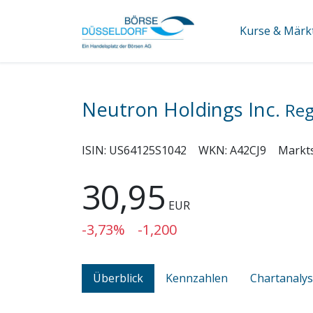
Kurse & Märk
Neutron Holdings Inc.
Reg
ISIN:
US64125S1042
WKN:
A42CJ9
Markt
30,95
EUR
-3,73%
-1,200
Überblick
Kennzahlen
Chartanaly