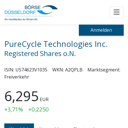
Toggl
Anmelden
PureCycle Technologies Inc.
Registered Shares o.N.
ISIN:
US74623V1035
WKN:
A2QPLB
Marktsegment:
Freiverkehr
6,295
EUR
+3,71%
+0,2250