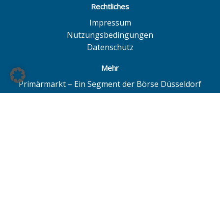
Rechtliches
Impressum
Nutzungsbedingungen
Datenschutz
Mehr
Primärmarkt – Ein Segment der Börse Düsseldorf
Quotrix – Ein System der Börse Düsseldorf
BÖAG Börsen AG – Düsseldorf | Hamburg | Hannover
© BÖAG Börsen AG - Alle Angaben ohne Gewähr!
Alle Daten mit Ausnahme von Investmentfonds sind 15
Minuten zeitverzögert. Powered by
GOYAX.de