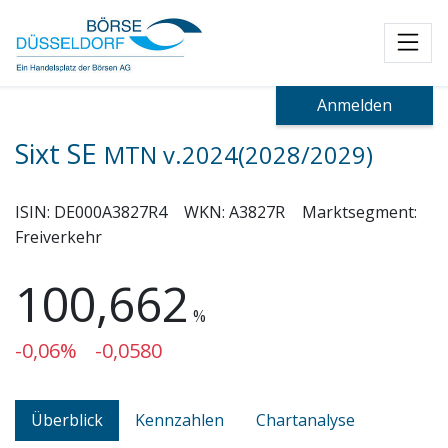
Toggl
Anmelden
Sixt SE
MTN v.2024(2028/2029)
ISIN:
DE000A3827R4
WKN:
A3827R
Marktsegment:
Freiverkehr
100,662
%
-0,06%
-0,0580
Überblick
Kennzahlen
Chartanalyse