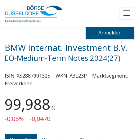
Toggl
Anmelden
BMW Internat. Investment B.V.
EO-Medium-Term Notes 2024(27)
ISIN:
XS2887901325
WKN:
A3L23P
Marktsegment:
Freiverkehr
99,988
%
-0,05%
-0,0470