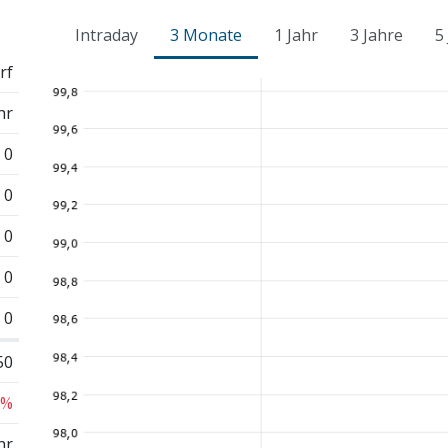
Intraday
3 Monate
1 Jahr
3 Jahre
5
rf
hr
0
0
0
0
0
50
 %
hr