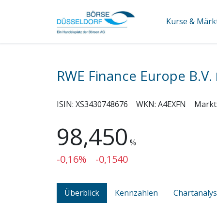
Kurse & Märk
RWE Finance Europe B.V.
ISIN:
XS3430748676
WKN:
A4EXFN
Markt
98,450
%
-0,16%
-0,1540
Überblick
Kennzahlen
Chartanaly