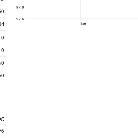
50
04
0
0
50
50
ng
76