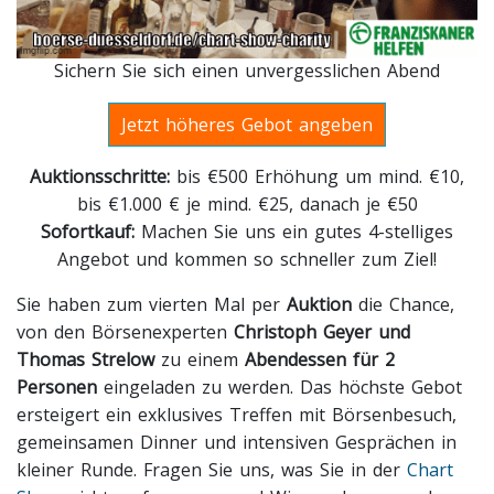
Sichern Sie sich einen unvergesslichen Abend
Jetzt höheres Gebot angeben
Auktionsschritte:
bis €500 Erhöhung um mind. €10,
bis €1.000 € je mind. €25, danach je €50
Sofortkauf:
Machen Sie uns ein gutes 4-stelliges
Angebot und kommen so schneller zum Ziel!
Sie haben zum vierten Mal per
Auktion
die Chance,
von den Börsenexperten
Christoph Geyer und
Thomas Strelow
zu einem
Abendessen für 2
Personen
eingeladen zu werden. Das höchste Gebot
ersteigert ein exklusives Treffen mit Börsenbesuch,
gemeinsamen Dinner und intensiven Gesprächen in
kleiner Runde. Fragen Sie uns, was Sie in der
Chart