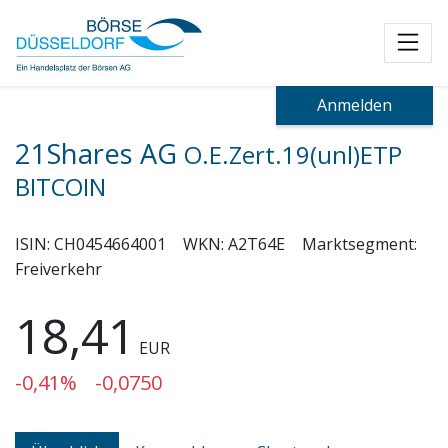
Toggl
Anmelden
21Shares AG
O.E.Zert.19(unl)ETP
BITCOIN
ISIN:
CH0454664001
WKN:
A2T64E
Marktsegment:
Freiverkehr
18,41
EUR
-0,41%
-0,0750