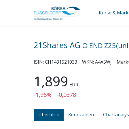
Kurse & Märk
21Shares AG
O END Z25(unl
ISIN:
CH1431521033
WKN:
A4A5WJ
Mark
1,899
EUR
-1,95%
-0,0378
Überblick
Kennzahlen
Chartanaly