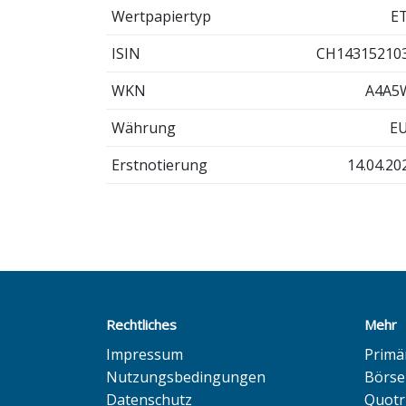
Wertpapiertyp
E
ISIN
CH14315210
WKN
A4A5
Währung
E
Erstnotierung
14.04.20
Rechtliches
Mehr
Impressum
Primä
Nutzungsbedingungen
Börse
Datenschutz
Quotr