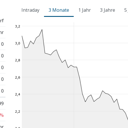
Intraday
3 Monate
1 Jahr
3 Jahre
5
rf
hr
0
0
0
0
0
99
 %
hr