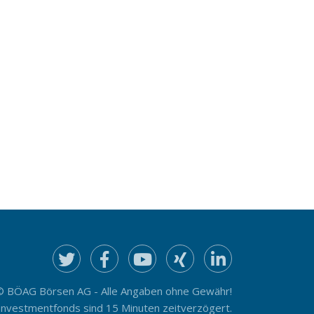
© BÖAG Börsen AG - Alle Angaben ohne Gewähr!
Investmentfonds sind 15 Minuten zeitverzögert.