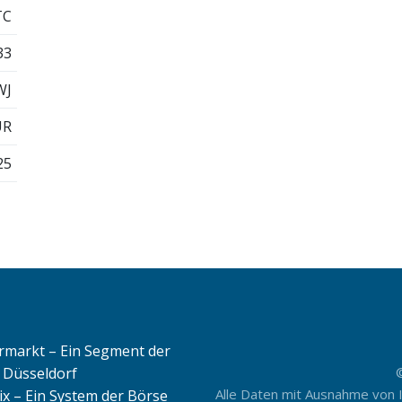
TC
33
WJ
UR
25
rmarkt – Ein Segment der
 Düsseldorf
Alle Daten mit Ausnahme von 
ix – Ein System der Börse