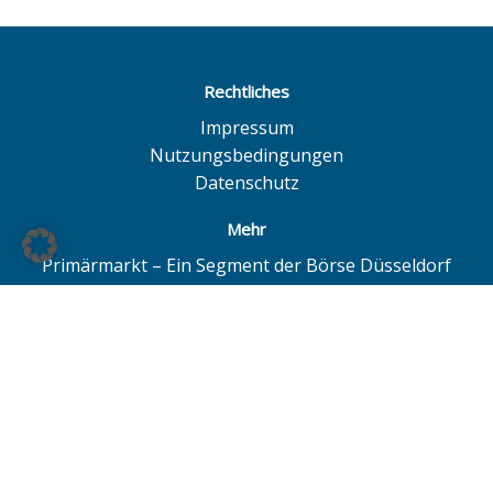
Rechtliches
Impressum
Nutzungsbedingungen
Datenschutz
Mehr
Primärmarkt – Ein Segment der Börse Düsseldorf
Quotrix – Ein System der Börse Düsseldorf
BÖAG Börsen AG – Düsseldorf | Hamburg | Hannover
© BÖAG Börsen AG - Alle Angaben ohne Gewähr!
Alle Daten mit Ausnahme von Investmentfonds sind 15
Minuten zeitverzögert. Powered by
GOYAX.de