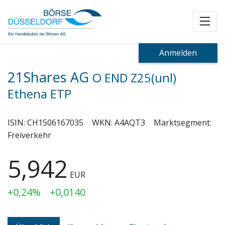
Toggl
Anmelden
21Shares AG
O END Z25(unl)
Ethena ETP
ISIN:
CH1506167035
WKN:
A4AQT3
Marktsegment:
Freiverkehr
5,942
EUR
+0,24%
+0,0140