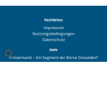
Rechtliches
Impressum
Nutzungsbedingungen
Datenschutz
Mehr
Primärmarkt – Ein Segment der Börse Düsseldorf
Quotrix – Ein System der Börse Düsseldorf
BÖAG Börsen AG – Düsseldorf | Hamburg | Hannover
© BÖAG Börsen AG - Alle Angaben ohne Gewähr!
Alle Daten mit Ausnahme von Investmentfonds sind 15
Minuten zeitverzögert. Powered by
GOYAX.de