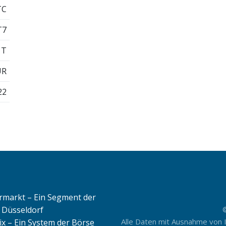
TC
T7
1T
UR
22
rmarkt – Ein Segment der
 Düsseldorf
Alle Daten mit Ausnahme von 
ix – Ein System der Börse