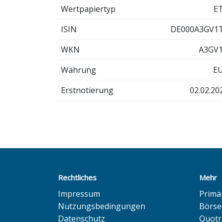
Wertpapiertyp
E
ISIN
DE000A3GV1
WKN
A3GV
Währung
E
Erstnotierung
02.02.20
Rechtliches
Mehr
Impressum
Primä
Nutzungsbedingungen
Börse
Datenschutz
Quotr