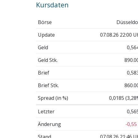
Kursdaten
Börse
Düsseldo
Update
07.08.26 22:00 U
Geld
0,56
Geld Stk.
890.0
Brief
0,58
Brief Stk.
860.0
Spread (in %)
0,0185 (3,28
Letzter
0,56
Änderung
-0,55
Stand
07.08.26 21:46 U