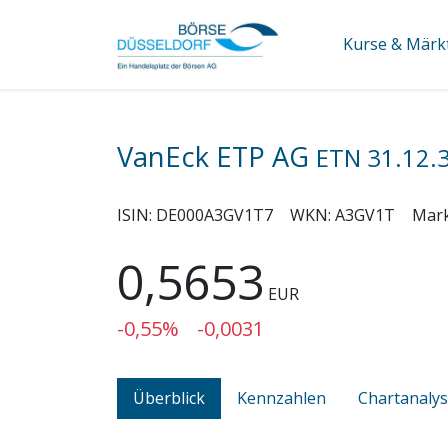
Kurse & Märk
VanEck ETP AG
ETN 31.12.
ISIN:
DE000A3GV1T7
WKN:
A3GV1T
Mar
0,5653
EUR
-0,55%
-0,0031
Überblick
Kennzahlen
Chartanaly