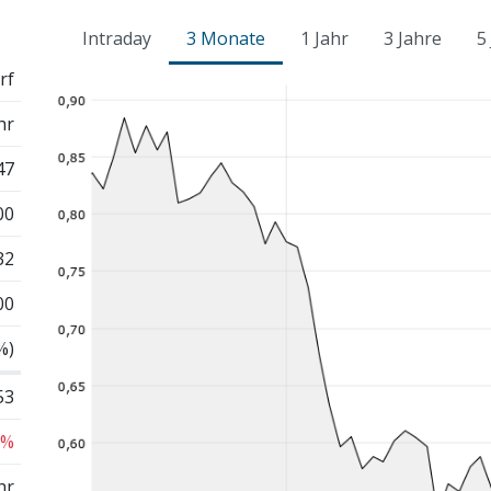
Intraday
3 Monate
1 Jahr
3 Jahre
5
rf
hr
47
00
32
00
%)
53
 %
hr