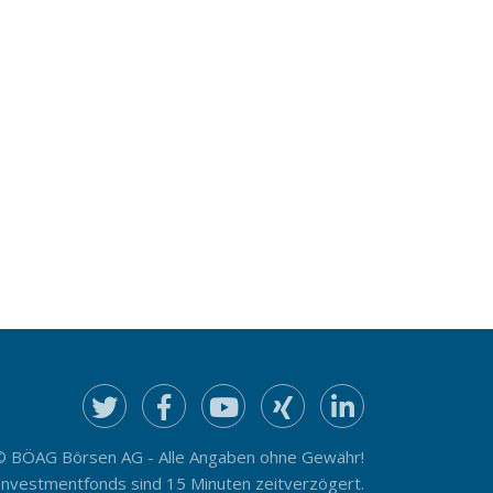
© BÖAG Börsen AG - Alle Angaben ohne Gewähr!
Investmentfonds sind 15 Minuten zeitverzögert.