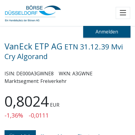
Toggl
Anmelden
VanEck ETP AG
ETN 31.12.39 Mvi
Cry Algorand
ISIN:
DE000A3GWNE8
WKN:
A3GWNE
Marktsegment:
Freiverkehr
0,8024
EUR
-1,36%
-0,0111