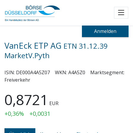
Toggl
Anmelden
VanEck ETP AG
ETN 31.12.39
MarketV.Pyth
ISIN:
DE000A4A5Z07
WKN:
A4A5Z0
Marktsegment:
Freiverkehr
0,8721
EUR
+0,36%
+0,0031