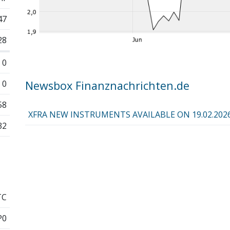
47
28
0
0
Newsbox Finanznachrichten.de
58
XFRA NEW INSTRUMENTS AVAILABLE ON 19.02.202
32
TC
P0