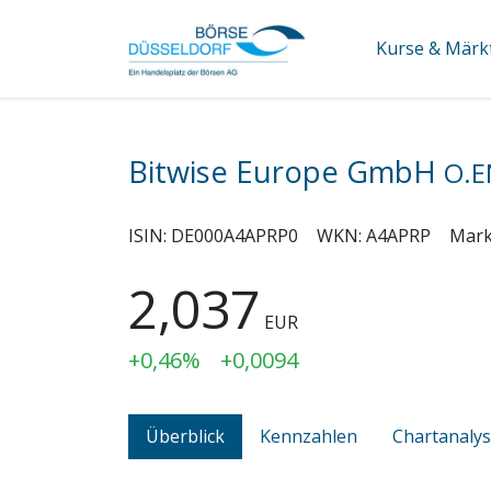
Kurse & Märk
Bitwise Europe GmbH
O.E
ISIN:
DE000A4APRP0
WKN:
A4APRP
Mark
2,037
EUR
+0,46%
+0,0094
Überblick
Kennzahlen
Chartanaly