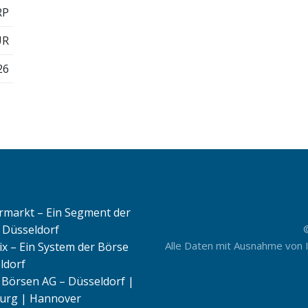
RP
UR
26
rmarkt – Ein Segment der
 Düsseldorf
Alle Daten mit Ausnahme von 
ix – Ein System der Börse
ldorf
Börsen AG – Düsseldorf |
rg | Hannover