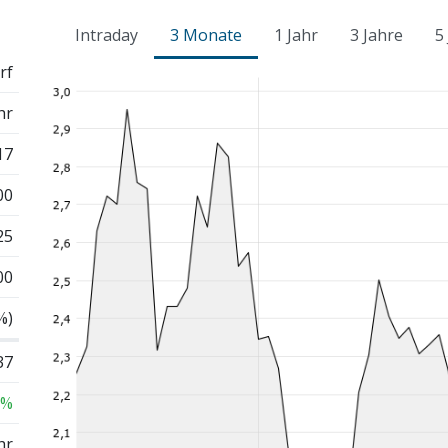
Intraday
3 Monate
1 Jahr
3 Jahre
5
rf
hr
17
00
25
00
%)
37
 %
hr