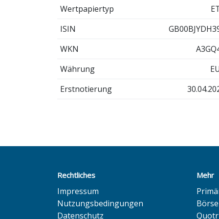
Wertpapiertyp
E
ISIN
GB00BJYDH3
WKN
A3GQ
Währung
E
Erstnotierung
30.04.20
Rechtliches
Mehr
Impressum
Primä
Nutzungsbedingungen
Börse
Datenschutz
Quotr