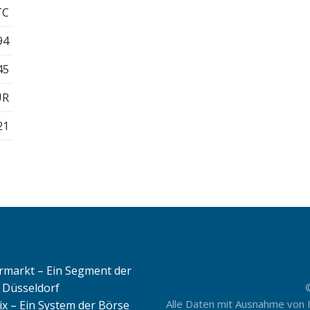
TC
94
45
UR
21
rmarkt – Ein Segment der
 Düsseldorf
Alle Daten mit Ausnahme von 
ix – Ein System der Börse