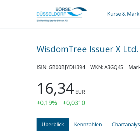
Kurse & Märk
WisdomTree Issuer X Ltd
ISIN:
GB00BJYDH394
WKN:
A3GQ45
Mark
16,34
EUR
+0,19%
+0,0310
Überblick
Kennzahlen
Chartanaly