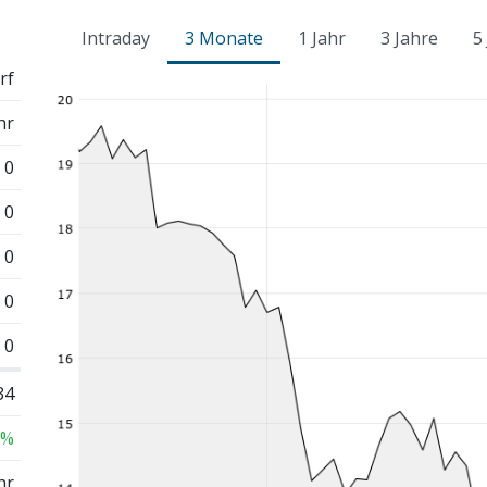
Intraday
3 Monate
1 Jahr
3 Jahre
5
rf
hr
0
0
0
0
0
34
 %
hr