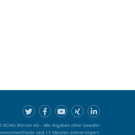
© BÖAG Börsen AG - Alle Angaben ohne Gewähr!
Investmentfonds sind 15 Minuten zeitverzögert.