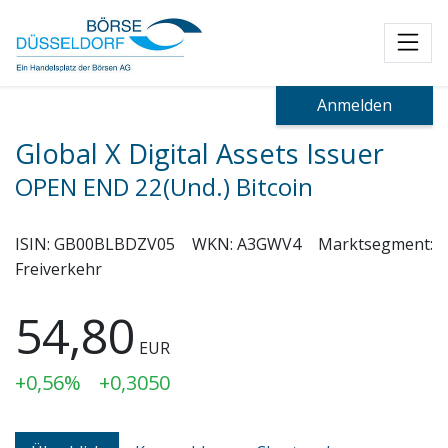
Toggl
Anmelden
Global X Digital Assets Issuer
OPEN END 22(Und.) Bitcoin
ISIN:
GB00BLBDZV05
WKN:
A3GWV4
Marktsegment:
Freiverkehr
54,80
EUR
+0,56%
+0,3050