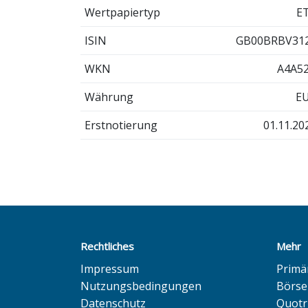
Wertpapiertyp
E
ISIN
GB00BRBV31
WKN
A4A5
Währung
E
Erstnotierung
01.11.20
Rechtliches
Mehr
Impressum
Primä
Nutzungsbedingungen
Börse
Datenschutz
Quotr