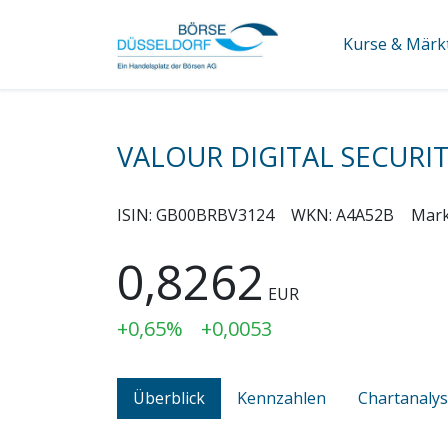
Kurse & Märk
VALOUR DIGITAL SECURIT
ISIN:
GB00BRBV3124
WKN:
A4A52B
Mark
0,8262
EUR
+0,65%
+0,0053
Überblick
Kennzahlen
Chartanaly