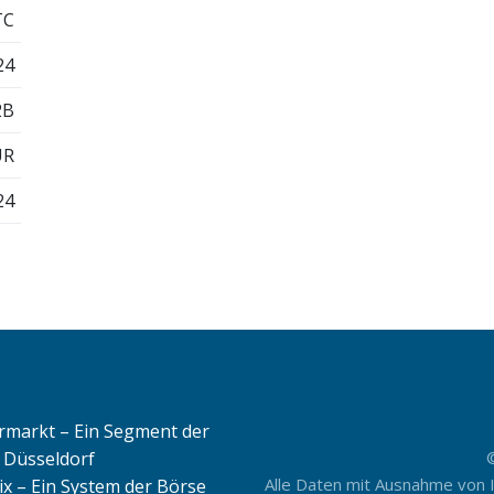
TC
24
2B
UR
24
rmarkt – Ein Segment der
 Düsseldorf
Alle Daten mit Ausnahme von 
ix – Ein System der Börse