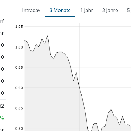
Intraday
3 Monate
1 Jahr
3 Jahre
5
rf
hr
0
0
0
0
0
62
 %
hr