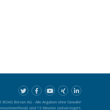
© BÖAG Börsen AG - Alle Angaben ohne Gewähr!
Investmentfonds sind 15 Minuten zeitverzögert.