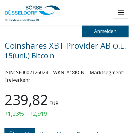
Toggl
Anmelden
Coinshares XBT Provider AB
O.E.
15(unl.) Bitcoin
ISIN:
SE0007126024
WKN:
A18KCN
Marktsegment:
Freiverkehr
239,82
EUR
+1,23%
+2,919