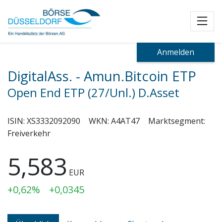
Toggl
Anmelden
DigitalAss. - Amun.Bitcoin ETP
Open End ETP (27/Unl.) D.Asset
ISIN:
XS3332092090
WKN:
A4AT47
Marktsegment:
Freiverkehr
5,583
EUR
+0,62%
+0,0345