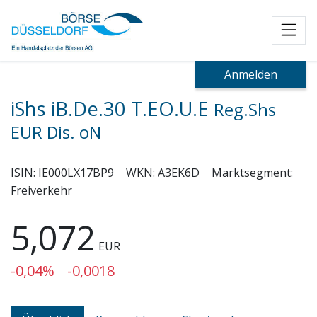
Toggl
Anmelden
iShs iB.De.30 T.EO.U.E
Reg.Shs
EUR Dis. oN
ISIN:
IE000LX17BP9
WKN:
A3EK6D
Marktsegment:
Freiverkehr
5,072
EUR
-0,04%
-0,0018