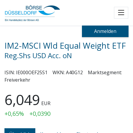
Toggl
Anmelden
IM2-MSCI Wld Equal Weight ETF
Reg.Shs USD Acc. oN
ISIN:
IE000OEF25S1
WKN:
A40G12
Marktsegment:
Freiverkehr
6,049
EUR
+0,65%
+0,0390