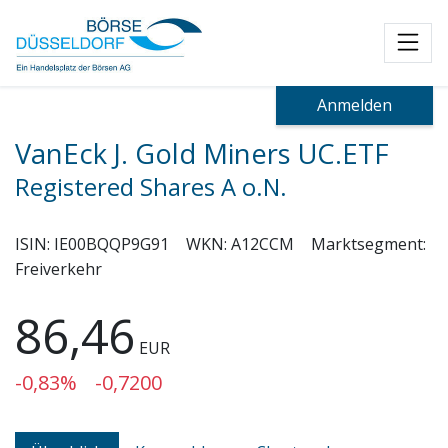
Toggl
Anmelden
VanEck J. Gold Miners UC.ETF
Registered Shares A o.N.
ISIN:
IE00BQQP9G91
WKN:
A12CCM
Marktsegment:
Freiverkehr
86,46
EUR
-0,83%
-0,7200