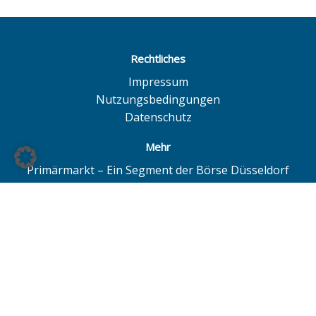
Rechtliches
Impressum
Nutzungsbedingungen
Datenschutz
Mehr
Primärmarkt – Ein Segment der Börse Düsseldorf
Quotrix – Ein System der Börse Düsseldorf
BÖAG Börsen AG – Düsseldorf | Hamburg | Hannover
© BÖAG Börsen AG - Alle Angaben ohne Gewähr!
Alle Daten mit Ausnahme von Investmentfonds sind 15
Minuten zeitverzögert. Powered by
GOYAX.de