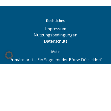
Rechtliches
Impressum
Nutzungsbedingungen
Datenschutz
Mehr
Primärmarkt – Ein Segment der Börse Düsseldorf
Quotrix – Ein System der Börse Düsseldorf
BÖAG Börsen AG – Düsseldorf | Hamburg | Hannover
© BÖAG Börsen AG - Alle Angaben ohne Gewähr!
Alle Daten mit Ausnahme von Investmentfonds sind 15
Minuten zeitverzögert. Powered by
GOYAX.de