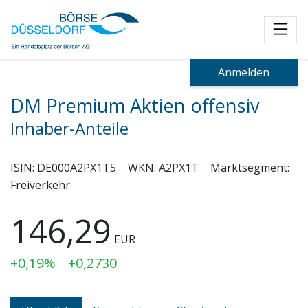
Toggl
Anmelden
DM Premium Aktien offensiv
Inhaber-Anteile
ISIN:
DE000A2PX1T5
WKN:
A2PX1T
Marktsegment:
Freiverkehr
146,29
EUR
+0,19%
+0,2730