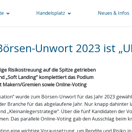
te
Handelsplatz
Neues & Infos
örsen-Unwort 2023 ist „Ult
htige Risikostreuung auf die Spitze getrieben
nd „Soft Landing“ komplettiert das Podium
et Makern/Gremien sowie Online-Voting
ikation“ wurde zum Börsen-Unwort für das Jahr 2023 gewählt
r Branche für das abgelaufene Jahr. Nur knapp dahinter lan
nd „Kleinanlegerstrategie“. Über die fünf Kandidaten der 
en. Das parallele Online-Voting gab den Ausschlag beim k
kation eine wichtige Voraussetzung, um Rendite und Risiko i