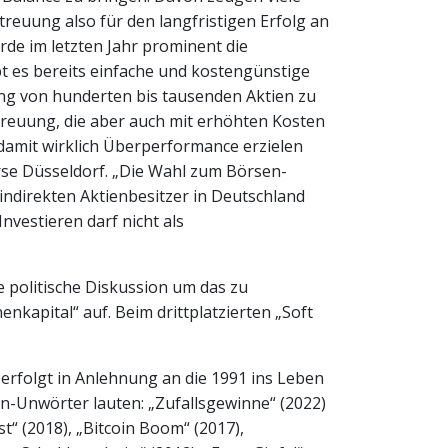
Streuung also für den langfristigen Erfolg an
rde im letzten Jahr prominent die
bt es bereits einfache und kostengünstige
ng von hunderten bis tausenden Aktien zu
treuung, die aber auch mit erhöhten Kosten
h damit wirklich Überperformance erzielen
örse Düsseldorf. „Die Wahl zum Börsen-
indirekten Aktienbesitzer in Deutschland
nvestieren darf nicht als
e politische Diskussion um das zu
kapital“ auf. Beim drittplatzierten „Soft
 erfolgt in Anlehnung an die 1991 ins Leben
en-Unwörter lauten: „Zufallsgewinne“ (2022)
“ (2018), „Bitcoin Boom“ (2017),