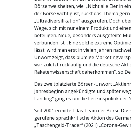
Börsenweisheiten, wie: „Nicht alle Eier in ei
der Börse wichtig ist, rückt das Thema ger
„Ultradiversifikation“ ausgerufen. Doch übe
Wege, sich mit nur einem Produkt und eine
beteiligen. Neue, besonders ausgefeilte Mu
verbunden ist. „Eine solche extreme Optimier
lässt, wird man erst in vielen Jahren nachw
Unwort zeigt, dass blumige Marketingverspr
war zuletzt rückläufig und die deutsche Akti
Raketenwissenschaft daherkommen“, so Dem
Das zweitplatzierte Börsen-Unwort „Aktienre
Jahresbeginn angekündigte und später wegen
Landing“ ging es um die Leitzinspolitik de
Seit 2001 ermittelt das Team der Börse Düss
gerufene sprachkritische Aktion des Germani
„Taschengeld-Trader“ (2021) „Corona-Gewinne