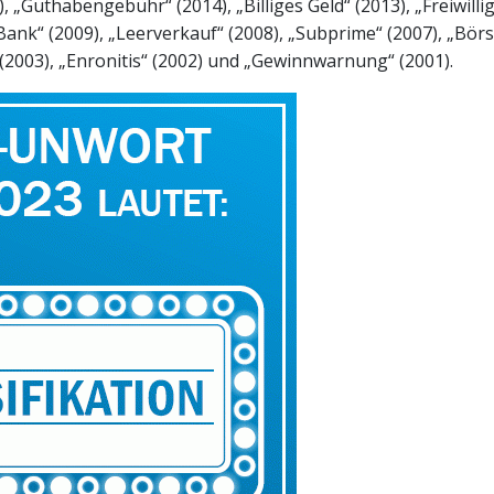
 „Guthabengebühr“ (2014), „Billiges Geld“ (2013), „Freiwillig
Bank“ (2009), „Leerverkauf“ (2008), „Subprime“ (2007), „Bör
(2003), „Enronitis“ (2002) und „Gewinnwarnung“ (2001).