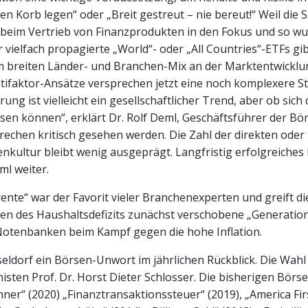
nen Korb legen“ oder „Breit gestreut – nie bereut!“ Weil die 
n beim Vertrieb von Finanzprodukten in den Fokus und so wu
r vielfach propagierte „World“- oder „All Countries“-ETFs gi
m breiten Länder- und Branchen-Mix an der Marktentwicklu
ltifaktor-Ansätze versprechen jetzt eine noch komplexere S
ung ist vielleicht ein gesellschaftlicher Trend, aber ob sic
eisen können“, erklärt Dr. Rolf Deml, Geschäftsführer der B
echen kritisch gesehen werden. Die Zahl der direkten oder 
enkultur bleibt wenig ausgeprägt. Langfristig erfolgreiches I
l weiter.
nte“ war der Favorit vieler Branchenexperten und greift di
 des Haushaltsdefizits zunächst verschobene „Generationen
r Notenbanken beim Kampf gegen die hohe Inflation.
eldorf ein Börsen-Unwort im jährlichen Rückblick. Die Wahl
sten Prof. Dr. Horst Dieter Schlosser. Die bisherigen Börs
r“ (2020) „Finanztransaktionssteuer“ (2019), „America First