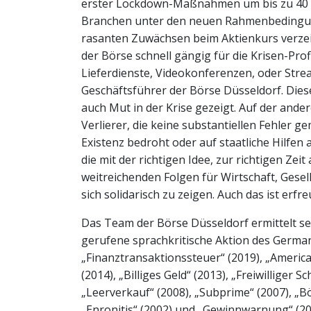
erster Lockdown-Maßnahmen um bis zu 40 
Branchen unter den neuen Rahmenbedingun
rasanten Zuwächsen beim Aktienkurs verze
der Börse schnell gängig für die Krisen-Pro
Lieferdienste, Videokonferenzen, oder Str
Geschäftsführer der Börse Düsseldorf. Die
auch Mut in der Krise gezeigt. Auf der ande
Verlierer, die keine substantiellen Fehler 
Existenz bedroht oder auf staatliche Hilfen 
die mit der richtigen Idee, zur richtigen Ze
weitreichenden Folgen für Wirtschaft, Gesel
sich solidarisch zu zeigen. Auch das ist er
Das Team der Börse Düsseldorf ermittelt sei
gerufene sprachkritische Aktion des German
„Finanztransaktionssteuer“ (2019), „America
(2014), „Billiges Geld“ (2013), „Freiwilliger
„Leerverkauf“ (2008), „Subprime“ (2007), „B
„Enronitis“ (2002) und „Gewinnwarnung“ (20