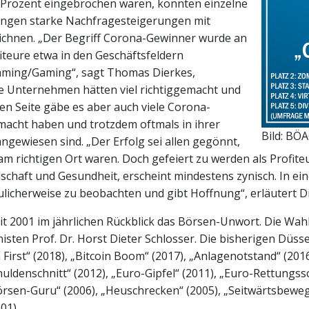
Prozent eingebrochen waren, konnten einzelne
gen starke Nachfragesteigerungen mit
ichnen. „Der Begriff Corona-Gewinner wurde an
fiteure etwa in den Geschäftsfeldern
eaming/Gaming“, sagt Thomas Dierkes,
se Unternehmen hätten viel richtiggemacht und
ren Seite gäbe es aber auch viele Corona-
gemacht haben und trotzdem oftmals in ihrer
Bild: BÖ
angewiesen sind. „Der Erfolg sei allen gegönnt,
it am richtigen Ort waren. Doch gefeiert zu werden als Profit
lschaft und Gesundheit, erscheint mindestens zynisch. In e
freulicherweise zu beobachten und gibt Hoffnung“, erläutert 
t 2001 im jährlichen Rückblick das Börsen-Unwort. Die Wahl
isten Prof. Dr. Horst Dieter Schlosser. Die bisherigen Düs
 First“ (2018), „Bitcoin Boom“ (2017), „Anlagenotstand“ (20
 Schuldenschnitt“ (2012), „Euro-Gipfel“ (2011), „Euro-Rettungs
örsen-Guru“ (2006), „Heuschrecken“ (2005), „Seitwärtsbewegu
01).