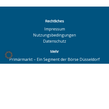
Rechtliches
Impressum
Nutzungsbedingungen
Datenschutz
Mehr
Primärmarkt – Ein Segment der Börse Düsseldorf
Quotrix – Ein System der Börse Düsseldorf
BÖAG Börsen AG – Düsseldorf | Hamburg | Hannover
© BÖAG Börsen AG - Alle Angaben ohne Gewähr!
Alle Daten mit Ausnahme von Investmentfonds sind 15
Minuten zeitverzögert. Powered by
GOYAX.de