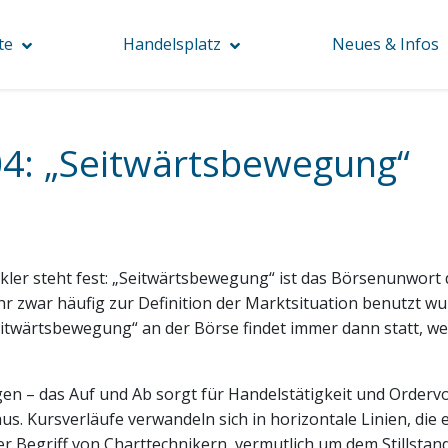
te
Handelsplatz
Neues & Infos
4: „Seitwärtsbewegung“
kler steht fest: „Seitwärtsbewegung“ ist das Börsenunwort
hr zwar häufig zur Definition der Marktsituation benutzt wur
Seitwärtsbewegung“ an der Börse findet immer dann statt, we
gen – das Auf und Ab sorgt für Handelstätigkeit und Order
 aus. Kursverläufe verwandeln sich in horizontale Linien, die
er Begriff von Charttechnikern, vermutlich um dem Stillst