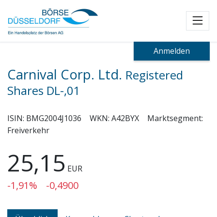
Toggl
Anmelden
Carnival Corp. Ltd.
Registered
Shares DL-,01
ISIN:
BMG2004J1036
WKN:
A42BYX
Marktsegment:
Freiverkehr
25,15
EUR
-1,91%
-0,4900