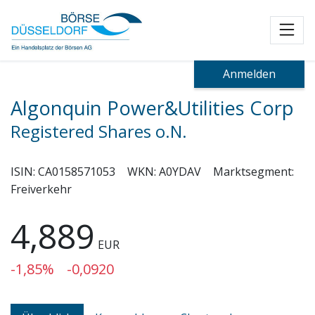
Toggl
Anmelden
Algonquin Power&Utilities Corp
Registered Shares o.N.
ISIN:
CA0158571053
WKN:
A0YDAV
Marktsegment:
Freiverkehr
4,889
EUR
-1,85%
-0,0920