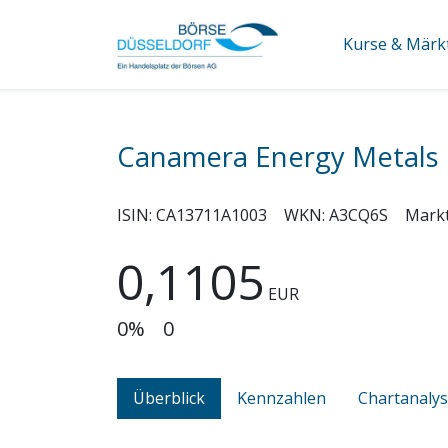
Kurse & Märk
Canamera Energy Metals
ISIN:
CA13711A1003
WKN:
A3CQ6S
Mark
0,1105
EUR
0%
0
Überblick
Kennzahlen
Chartanaly