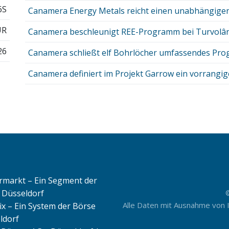
6S
Canamera Energy Metals reicht einen unabhängigen 
UR
Canamera beschleunigt REE-Programm bei Turvolândi
26
Canamera schließt elf Bohrlöcher umfassendes Prog
Canamera definiert im Projekt Garrow ein vorrangiges 
rmarkt – Ein Segment der
 Düsseldorf
Alle Daten mit Ausnahme von 
ix – Ein System der Börse
ldorf