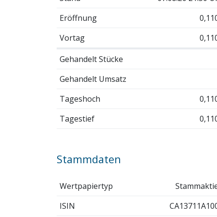
Eröffnung
0,11
Vortag
0,11
Gehandelt Stücke
Gehandelt Umsatz
Tageshoch
0,11
Tagestief
0,11
Stammdaten
Wertpapiertyp
Stammakti
ISIN
CA13711A10