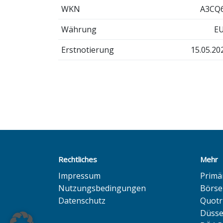
WKN
A3CQ
Währung
E
Erstnotierung
15.05.20
Rechtliches
Mehr
Impressum
Primä
Nutzungsbedingungen
Börse
Datenschutz
Quotr
Düsse