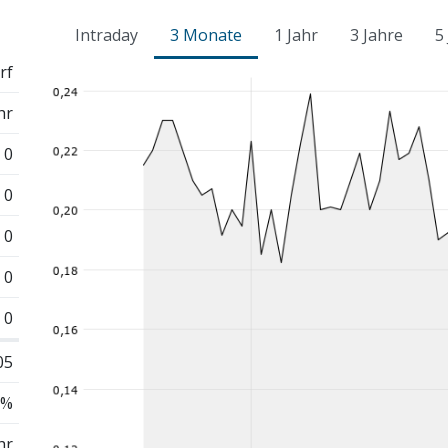
Intraday
3 Monate
1 Jahr
3 Jahre
5
rf
hr
0
0
0
0
0
05
 %
hr