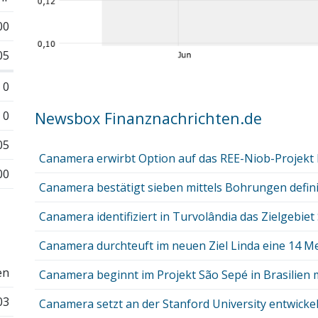
00
05
0
0
Newsbox Finanznachrichten.de
05
Canamera erwirbt Option auf das REE-Niob-Projekt 
00
Canamera bestätigt sieben mittels Bohrungen definie
Canamera identifiziert in Turvolândia das Zielgebiet S
Canamera durchteuft im neuen Ziel Linda eine 14 Met
en
Canamera beginnt im Projekt São Sepé in Brasilien mi
03
Canamera setzt an der Stanford University entwickelt