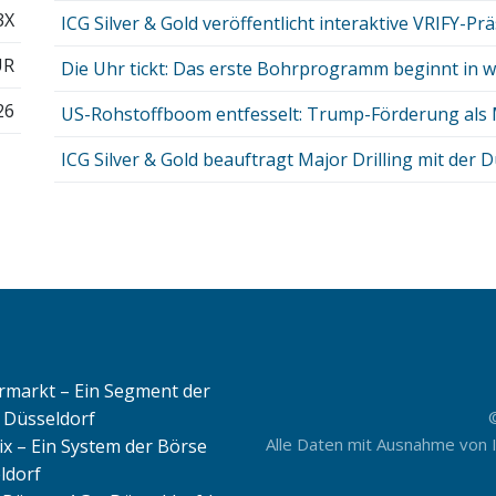
3X
ICG Silver & Gold veröffentlicht interaktive VRIFY-Präs
UR
Die Uhr tickt: Das erste Bohrprogramm beginnt in w
26
US-Rohstoffboom entfesselt: Trump-Förderung als M
ICG Silver & Gold beauftragt Major Drilling mit der D
rmarkt – Ein Segment der
 Düsseldorf
Alle Daten mit Ausnahme von 
ix – Ein System der Börse
ldorf