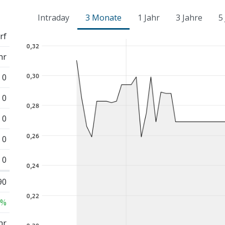
Intraday
3 Monate
1 Jahr
3 Jahre
5
rf
hr
0
0
0
0
0
90
 %
hr