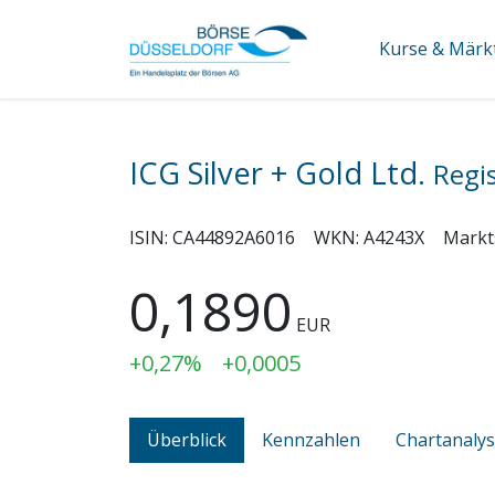
Kurse & Märk
ICG Silver + Gold Ltd.
Regi
ISIN:
CA44892A6016
WKN:
A4243X
Markt
0,1890
EUR
+0,27%
+0,0005
Überblick
Kennzahlen
Chartanaly