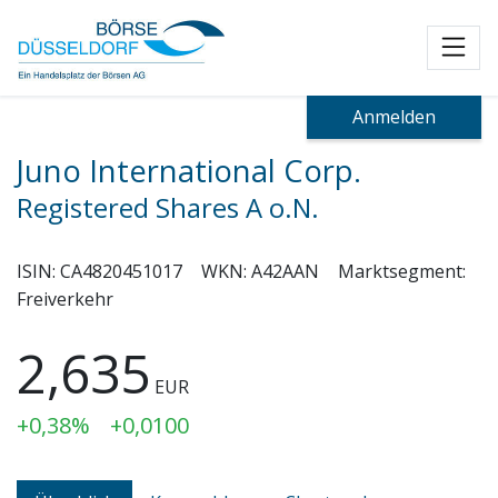
Toggl
Anmelden
Juno International Corp.
Registered Shares A o.N.
ISIN:
CA4820451017
WKN:
A42AAN
Marktsegment:
Freiverkehr
2,635
EUR
+0,38%
+0,0100