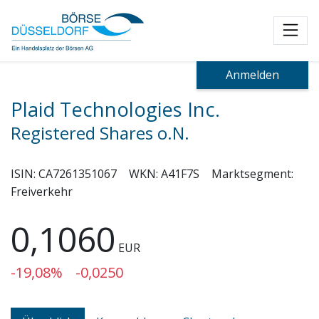
Toggl
Anmelden
Plaid Technologies Inc.
Registered Shares o.N.
ISIN:
CA7261351067
WKN:
A41F7S
Marktsegment:
Freiverkehr
0,1060
EUR
-19,08%
-0,0250