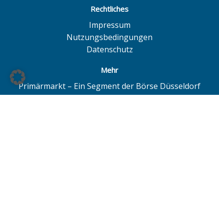
Rechtliches
Impressum
Nutzungsbedingungen
Datenschutz
Mehr
Primärmarkt – Ein Segment der Börse Düsseldorf
Quotrix – Ein System der Börse Düsseldorf
BÖAG Börsen AG – Düsseldorf | Hamburg | Hannover
© BÖAG Börsen AG - Alle Angaben ohne Gewähr!
Alle Daten mit Ausnahme von Investmentfonds sind 15
Minuten zeitverzögert. Powered by
GOYAX.de