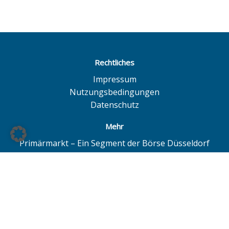
Rechtliches
Impressum
Nutzungsbedingungen
Datenschutz
Mehr
Primärmarkt – Ein Segment der Börse Düsseldorf
Quotrix – Ein System der Börse Düsseldorf
BÖAG Börsen AG – Düsseldorf | Hamburg | Hannover
© BÖAG Börsen AG - Alle Angaben ohne Gewähr!