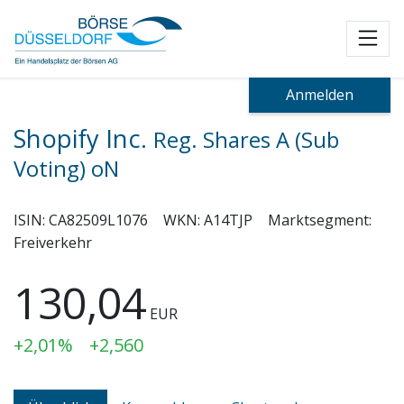
Toggl
Anmelden
Shopify Inc.
Reg. Shares A (Sub
Voting) oN
ISIN:
CA82509L1076
WKN:
A14TJP
Marktsegment:
Freiverkehr
130,04
EUR
+2,01%
+2,560